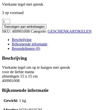
Vierkante tegel met spreuk
3 op voorraad
Vierkante
tegel
Toevoegen aan winkelwagen
met
SKU:
400901008
Categorie:
GESCHENKARTIKELEN
spreuk
aantal
Beschrijving
Bijkomende informatie
Beoordelingen (0)
Beschrijving
Vierkante tegel om op te hangen met spreuk
voor de liefste mama
afmetingen 15 x 15 cm
400901008
Bijkomende informatie
Gewicht
1 kg
Afmeting
W15xH15CM