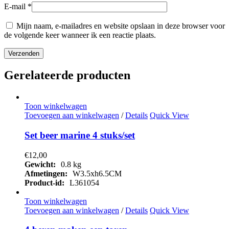
E-mail
*
Mijn naam, e-mailadres en website opslaan in deze browser voor
de volgende keer wanneer ik een reactie plaats.
Gerelateerde producten
Toon winkelwagen
Toevoegen aan winkelwagen
/
Details
Quick View
Set beer marine 4 stuks/set
€
12,00
Gewicht:
0.8 kg
Afmetingen:
W3.5xh6.5CM
Product-id:
L361054
Toon winkelwagen
Toevoegen aan winkelwagen
/
Details
Quick View