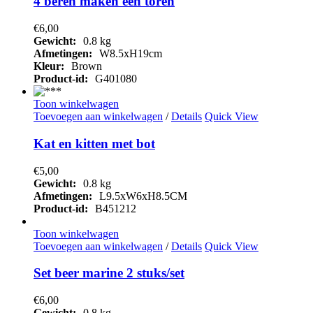
4 beren maken een toren
€
6,00
Gewicht:
0.8 kg
Afmetingen:
W8.5xH19cm
Kleur:
Brown
Product-id:
G401080
Toon winkelwagen
Toevoegen aan winkelwagen
/
Details
Quick View
Kat en kitten met bot
€
5,00
Gewicht:
0.8 kg
Afmetingen:
L9.5xW6xH8.5CM
Product-id:
B451212
Toon winkelwagen
Toevoegen aan winkelwagen
/
Details
Quick View
Set beer marine 2 stuks/set
€
6,00
Gewicht:
0.8 kg