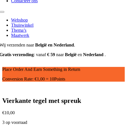
Contacteer ons
Toggle
Navigation
Webshop
Thuiswinkel
Thema’s
Maatwerk
Wij verzenden naar
België en Nederland
.
Gratis verzending
: vanaf
€ 59
naar
België
en
Nederland
.
Place Order And Earn Something in Return
Conversion Rate:
€
1,00
= 10Points
Vierkante tegel met spreuk
€
10,00
3 op voorraad