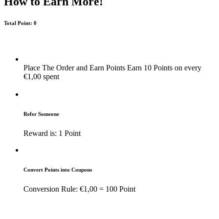
How to Earn More!
Total Point: 0
Gain Points
Redeem Points
Place The Order and Earn Points
Earn 10 Points on every
€
1,00
spent
Go for Shop
Refer Someone
Reward is: 1 Point
Convert Points into Coupons
Conversion Rule:
€
1,00
= 100 Point
Close
Gain Points
Redeem Points